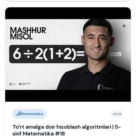
📐
Matematika
o'rta
To'rt amalga doir hisoblash algoritmlari | 5-
sinf Matematika #18