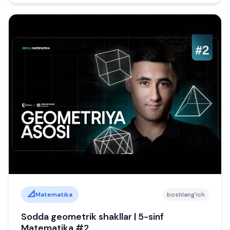
📐
Matematika
boshlang'ich
Sodda geometrik shakllar | 5-sinf
Matematika #2