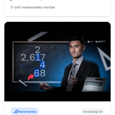
5-sinf matematika testlari
📐
Matematika
boshlang'ich