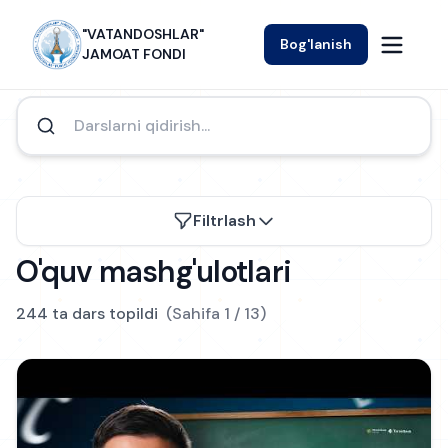
"VATANDOSHLAR"
Bog'lanish
JAMOAT FONDI
Filtrlash
O'quv mashg'ulotlari
Filtrlash
244
ta dars topildi
(Sahifa
1
/
13
)
FANLAR
Barchasi