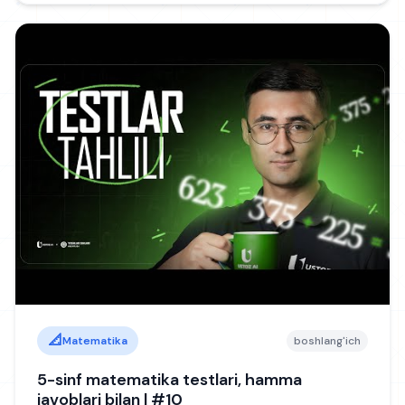
📐
Matematika
boshlang'ich
5-sinf matematika testlari, hamma
javoblari bilan | #10