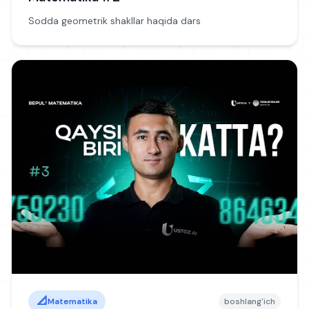
Sodda geometrik shakllar haqida dars
📐
Matematika
boshlang'ich