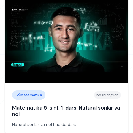
244
Jami darslar
📐
Matematika
boshlang'ich
Matematika 5-sinf, 1-dars: Natural sonlar va
nol
Natural sonlar va nol haqida dars